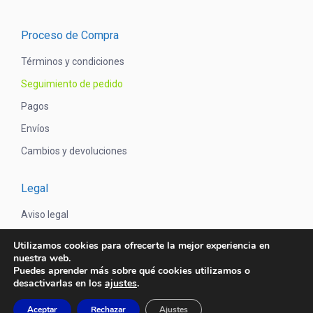
Proceso de Compra
Términos y condiciones
Seguimiento de pedido
Pagos
Envíos
Cambios y devoluciones
Legal
Aviso legal
Política de privacidad
Utilizamos cookies para ofrecerte la mejor experiencia en
nuestra web.
Política de cookies
Puedes aprender más sobre qué cookies utilizamos o
desactivarlas en los
ajustes
.
© Electricidad Chan - 2021. Todos los derechos reservados. -
Aceptar
Rechazar
Ajustes