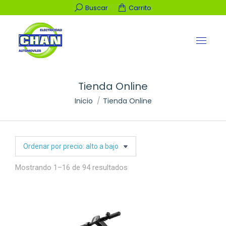
Buscar:
Buscar
Carrito
Tienda Online
Estás aquí:
Inicio
Tienda Online
Ordenado
Mostrando 1–16 de 94 resultados
por
precio:
alto
a