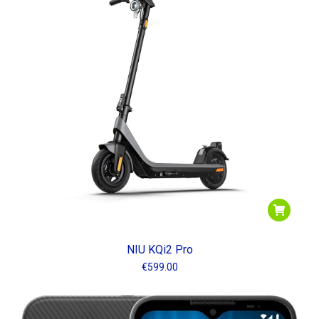
bajo
NIU KQi2 Pro
€
599.00