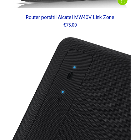
Router portátil Alcatel MW40V Link Zone
€
75.00