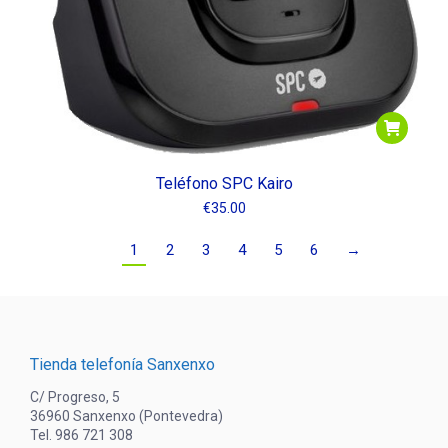
Teléfono SPC Kairo
€
35.00
1
2
3
4
5
6
→
Tienda telefonía Sanxenxo
C/ Progreso, 5
36960 Sanxenxo (Pontevedra)
Tel. 986 721 308