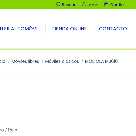
Buscar:
Buscar
Carrito
Login
LLER AUTOMÓVIL
TIENDA ONLINE
CONTACTO
tás aquí:
cio
Móviles libres
Móviles clásicos
MOBIOLA MB610
ro / Rojo