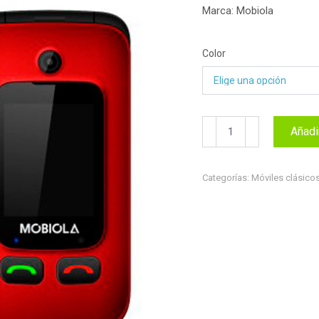
Marca: Mobiola
Color
MOBIOLA
Añadir
MB610
cantidad
Categorías:
Móviles clásico