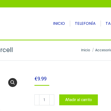
INICIO
TELEFONÍA
TA
rcell
Estás aquí:
Inicio
Accesori
€
9.99
Cargador
Añadir al carrito
coche
USB