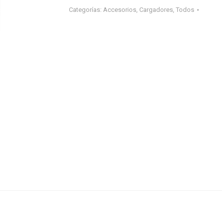
+
Categorías:
Accesorios
,
Cargadores
,
Todos
USB-
C
Forcell
cantidad