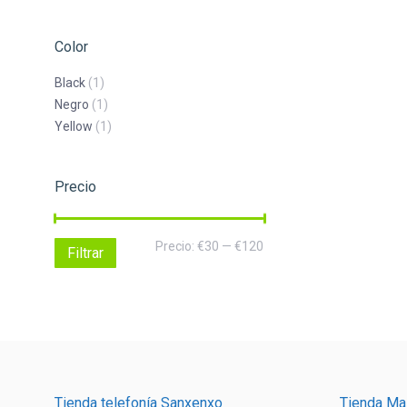
Color
Black
(1)
Negro
(1)
Yellow
(1)
Precio
Precio
Precio
Precio:
€30
—
€120
Filtrar
mínimo
máximo
Tienda telefonía Sanxenxo
Tienda Ma