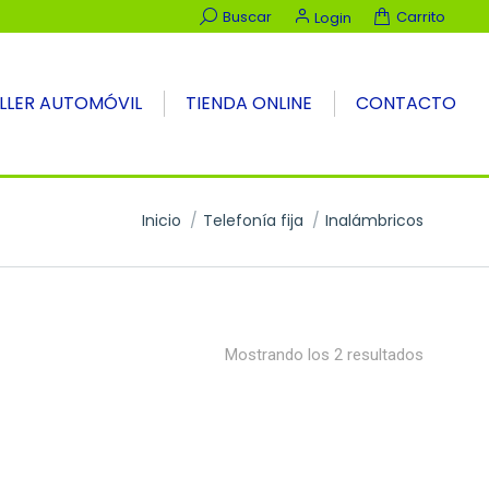
Buscar:
Buscar
Carrito
Login
LLER AUTOMÓVIL
TIENDA ONLINE
CONTACTO
Estás aquí:
Inicio
Telefonía fija
Inalámbricos
Ordenad
Mostrando los 2 resultados
por
precio:
alto
a