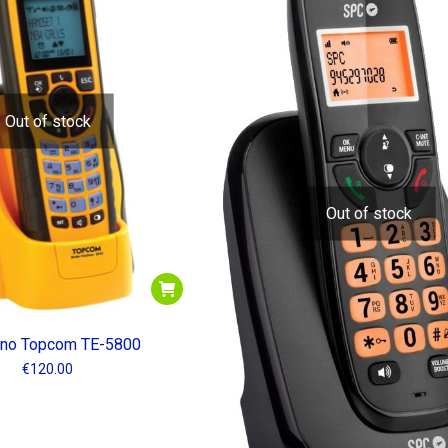
Out of stock
Out of stock
ono Topcom TE-5800
€
120.00