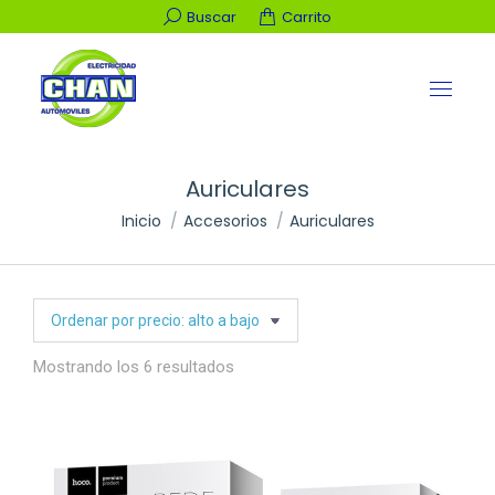
Buscar:
Buscar
Carrito
Auriculares
Estás aquí:
Inicio
Accesorios
Auriculares
Ordenado
Mostrando los 6 resultados
por
precio:
alto
a