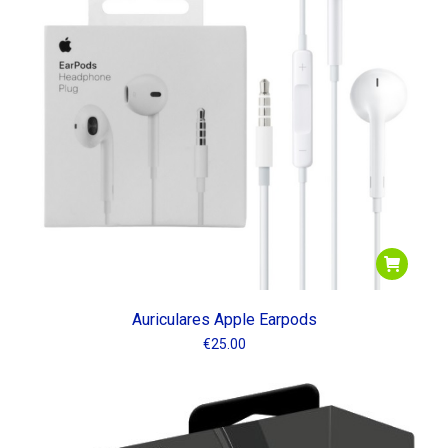
io
io
imo
imo
Auriculares Apple Earpods
€
25.00