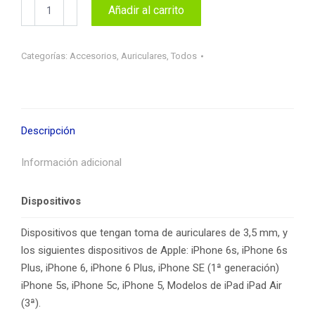
Auriculares
Añadir al carrito
Apple
Earpods
cantidad
Categorías:
Accesorios
,
Auriculares
,
Todos
Descripción
Información adicional
Dispositivos
Dispositivos que tengan toma de auriculares de 3,5 mm, y
los siguientes dispositivos de Apple: iPhone 6s, iPhone 6s
Plus, iPhone 6, iPhone 6 Plus, iPhone SE (1ª generación)
iPhone 5s, iPhone 5c, iPhone 5, Modelos de iPad iPad Air
(3ª).