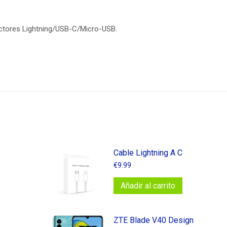
ctores Lightning/USB-C/Micro-USB.
Cable Lightning A C
€
9.99
Añadir al carrito
ZTE Blade V40 Design