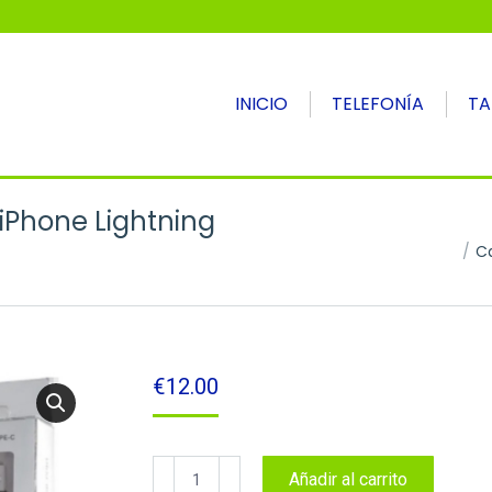
INICIO
TELEFONÍA
TA
iPhone Lightning
Estás aquí:
Ca
€
12.00
Cable
Añadir al carrito