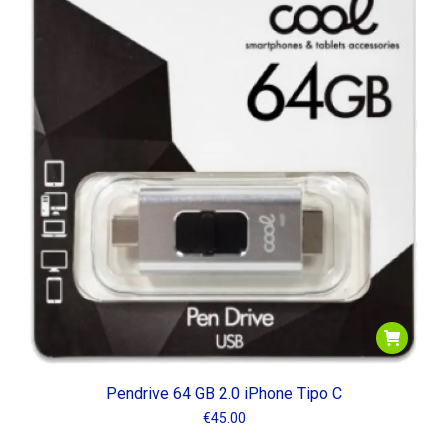
bajo
Pendrive 64 GB 2.0 iPhone Tipo C
€
45.00
io
io