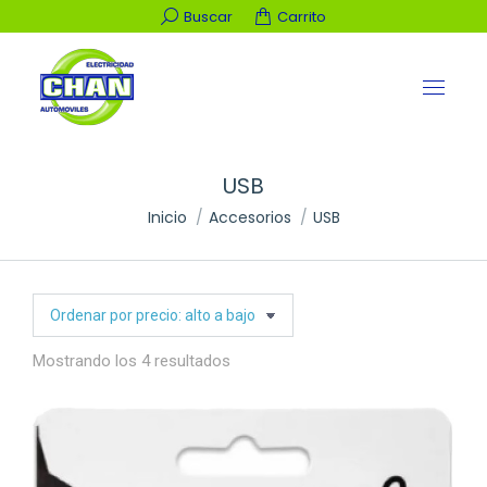
Buscar:
Buscar
Carrito
USB
Estás aquí:
Inicio
Accesorios
USB
Ordenado
Mostrando los 4 resultados
por
precio:
alto
a