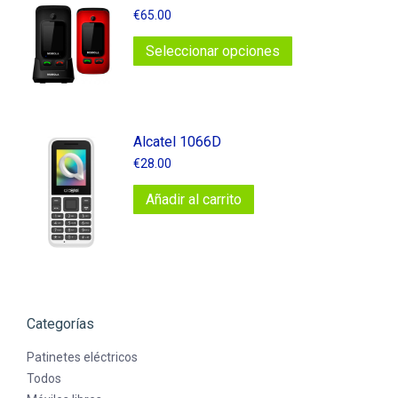
€
65.00
Este
Seleccionar opciones
producto
tiene
múltiples
variantes.
Alcatel 1066D
Las
€
28.00
opciones
Añadir al carrito
se
pueden
elegir
en
la
página
Categorías
de
producto
Patinetes eléctricos
Todos