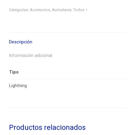
libres
Bluetooth
Categorías:
Accesorios
,
Auriculares
,
Todos
para
Iphone
cantidad
Descripción
Información adicional
Tipo
Lightning
Productos relacionados