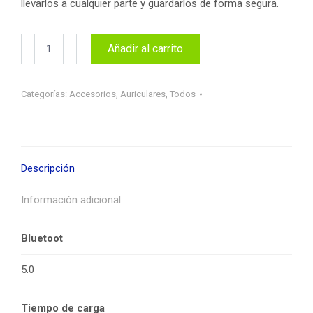
llevarlos a cualquier parte y guardarlos de forma segura.
Auriculares
Añadir al carrito
Bluetooth
Pavareal
PA-
Categorías:
Accesorios
,
Auriculares
,
Todos
H03
cantidad
Descripción
Información adicional
Bluetoot
5.0
Tiempo de carga