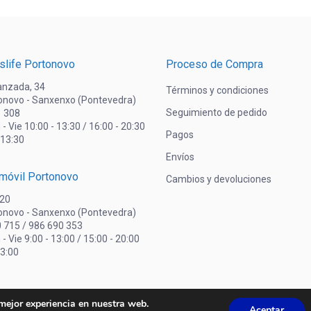
slife Portonovo
Proceso de Compra
lanzada, 34
Términos y condiciones
onovo - Sanxenxo (Pontevedra)
Seguimiento de pedido
1 308
 - Vie 10:00 - 13:30 / 16:00 - 20:30
Pagos
 13:30
Envíos
omóvil Portonovo
Cambios y devoluciones
 20
onovo - Sanxenxo (Pontevedra)
0 715 / 986 690 353
 - Vie 9:00 - 13:00 / 15:00 - 20:00
13:00
 mejor experiencia en nuestra web.
Aceptar
© Electricidad Chan - 2021. Todos los derechos reservados. -
Acuarel.es