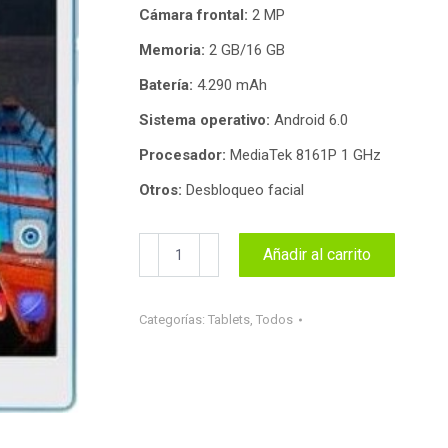
Cámara frontal:
2 MP
Memoria:
2 GB/16 GB
Batería:
4.290 mAh
Sistema operativo:
Android 6.0
Procesador:
MediaTek 8161P 1 GHz
Otros:
Desbloqueo facial
Lenovo
Añadir al carrito
TB3-
850F
cantidad
Categorías:
Tablets
,
Todos