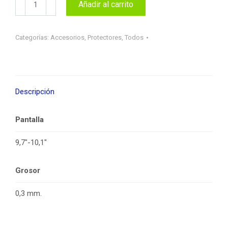
Añadir al carrito
pantalla
tablet
universal
Categorías:
Accesorios
,
Protectores
,
Todos
cantidad
Descripción
Pantalla
9,7″-10,1″
Grosor
0,3 mm.