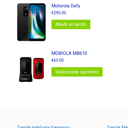
Motorola Defy
€
295.00
Añadir al carrito
MOBIOLA MB610
€
65.00
Este
Seleccionar opciones
producto
tiene
múltiples
variantes.
Las
opciones
se
pueden
Tienda telefonía Sanxenxo
Tienda Ma