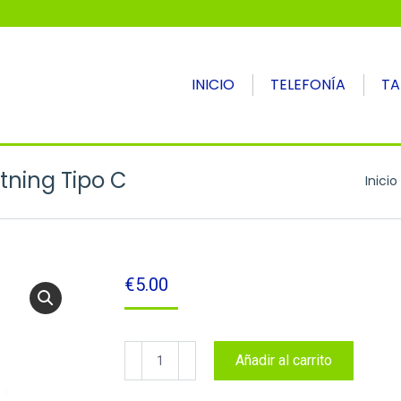
INICIO
TELEFONÍA
TA
tning Tipo C
Estás 
Inicio
€
5.00
Adaptador
Añadir al carrito
cargador
iPhone