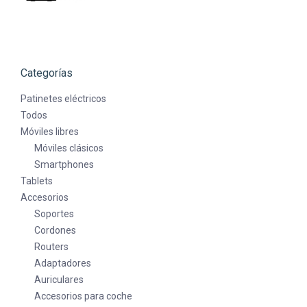
tiene
múltiples
variantes.
Las
Categorías
opciones
se
Patinetes eléctricos
pueden
Todos
elegir
Móviles libres
en
Móviles clásicos
la
Smartphones
página
Tablets
de
Accesorios
producto
Soportes
Cordones
Routers
Adaptadores
Auriculares
Accesorios para coche