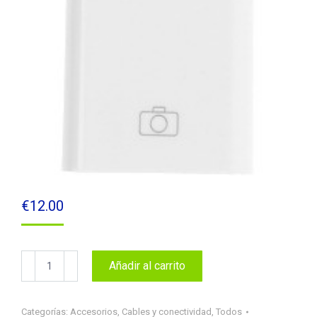
€
12.00
Adaptador
Añadir al carrito
OTG
USB
iPhone
Categorías:
Accesorios
,
Cables y conectividad
,
Todos