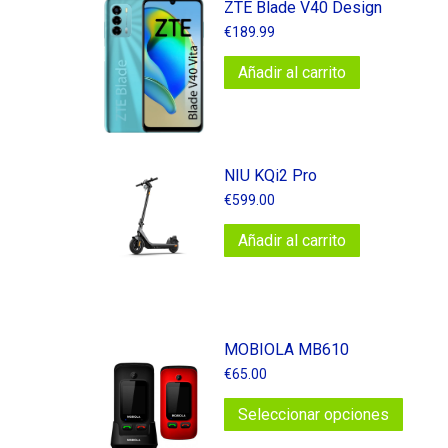
ZTE Blade V40 Design
€
189.99
Añadir al carrito
NIU KQi2 Pro
€
599.00
Añadir al carrito
MOBIOLA MB610
€
65.00
Este
Seleccionar opciones
produc