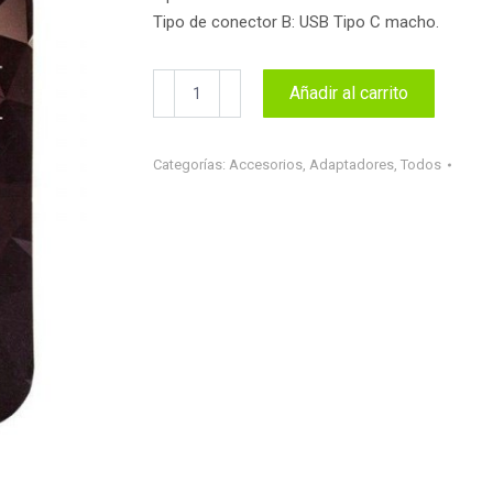
Tipo de conector B: USB Tipo C macho.
Adaptador
Añadir al carrito
conector
Micro
USB
Categorías:
Accesorios
,
Adaptadores
,
Todos
a
Tipo
C
universal
cantidad