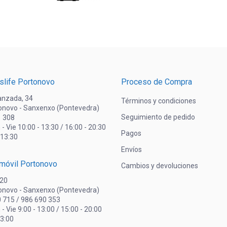
tiene
múltipl
variant
Las
opcion
se
puede
slife Portonovo
Proceso de Compra
elegir
lanzada, 34
Términos y condiciones
en
onovo - Sanxenxo (Pontevedra)
Seguimiento de pedido
1 308
la
 - Vie 10:00 - 13:30 / 16:00 - 20:30
página
Pagos
 13:30
de
Envíos
produc
omóvil Portonovo
Cambios y devoluciones
 20
onovo - Sanxenxo (Pontevedra)
0 715 / 986 690 353
 - Vie 9:00 - 13:00 / 15:00 - 20:00
13:00