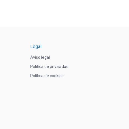
es
es.
es
n
Legal
Aviso legal
Política de privacidad
Política de cookies
to