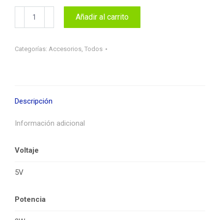
Lámpara
Añadir al carrito
escritorio
LED
ajustable
Categorías:
Accesorios
,
Todos
cantidad
Descripción
Información adicional
Voltaje
5V
Potencia