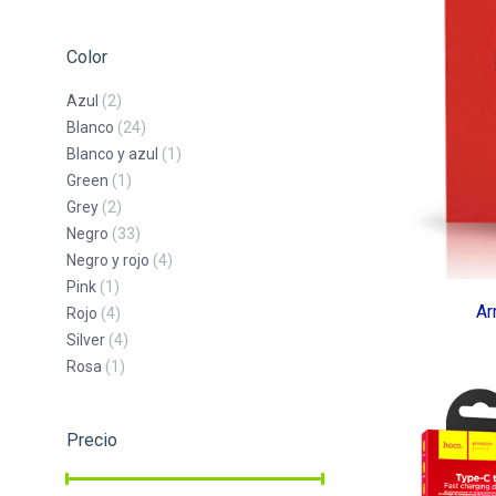
Color
Azul
(2)
Blanco
(24)
Blanco y azul
(1)
Green
(1)
Grey
(2)
Negro
(33)
Negro y rojo
(4)
Pink
(1)
Ar
Rojo
(4)
Silver
(4)
Rosa
(1)
Precio