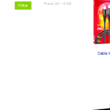
Precio
Precio
Precio:
€0
—
€100
Filtrar
mínimo
máximo
Cable 