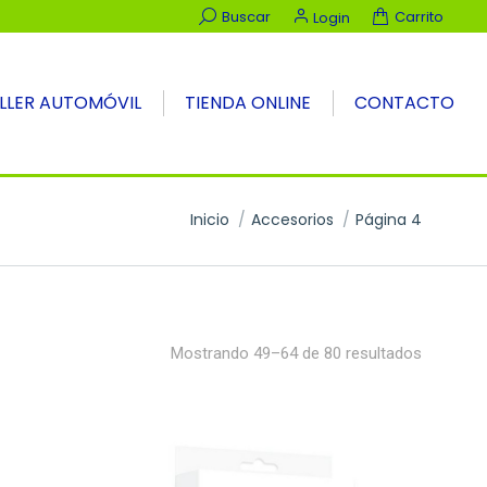
Buscar:
Buscar
Carrito
Login
LLER AUTOMÓVIL
TIENDA ONLINE
CONTACTO
Estás aquí:
Inicio
Accesorios
Página 4
Ordenad
Mostrando 49–64 de 80 resultados
por
precio:
alto
a