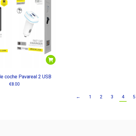
de coche Pavareal 2 USB
€
8.00
←
1
2
3
4
5