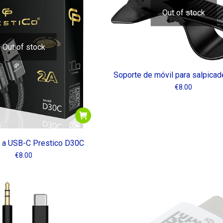
Out of stock
Out of stock
Soporte de móvil para salpica
€
8.00
 a USB-C Prestico D30C​
€
8.00